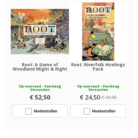
Root: A Game of
Root: Riverfolk Hirelings
Woodland Might & Right
Pack
Op voorraad - Vandaag
Op voorraad - Vandaag
Verzonden
Verzonden
€ 52,50
Speciale
€ 24,50
€ 29,50
prijs
Meebestellen
Meebestellen