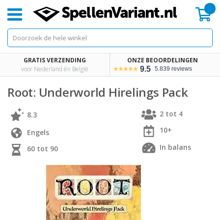
Mi
GRATIS VERZENDING
ONZE BEOORDELINGEN
voor Nederland én België
9.5
5.839 reviews
Root: Underworld Hirelings Pack
2 tot 4
8.3
10+
Engels
In balans
60 tot 90
Skip
Skip
to
to
the
the
end
beginning
of
of
the
the
images
images
gallery
gallery